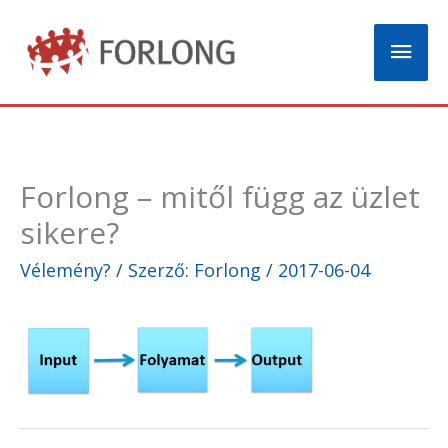
Skip
Mai
to
content
Men
Forlong – mitől függ az üzlet
sikere?
Vélemény?
/ Szerző:
Forlong
/
2017-06-04