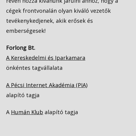
révén hozzá kívánunk járulni ahhoz, hogy a
cégek frontvonalán olyan kiváló vezetők
tevékenykedjenek, akik erősek és
emberségesek!
Forlong Bt.
A Kereskedelmi és Iparkamara
önkéntes tagvállalata
A Pécsi Internet Akadémia (PIA)
alapító tagja
A
Humán Klub
alapító tagja