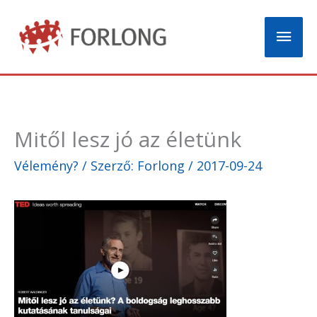
Skip
Mai
to
content
Men
Mitől lesz jó az életünk
Vélemény?
/ Szerző:
Forlong
/
2017-09-24