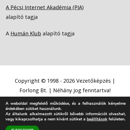
A Pécsi Internet Akadémia (PIA)
alapító tagja
A
Humán Klub
alapító tagja
Copyright © 1998 - 2026
Vezetőképzés |
Forlong Bt.
| Néhány jog fenntartva!
A weboldal megfelelő működése, és a felhasználók kényelme
Adatkezelési tájékoztató
érdekében sütiket használunk.
Az általunk alkalmazott sütikről bővebb információt olvashat,
Cookie (süti) szabályzat
Jogi nyilatkozat
vagy kikapcsolhatja a nem kívánt sütiket a
beállítások
felületen.
Jogi közlemény