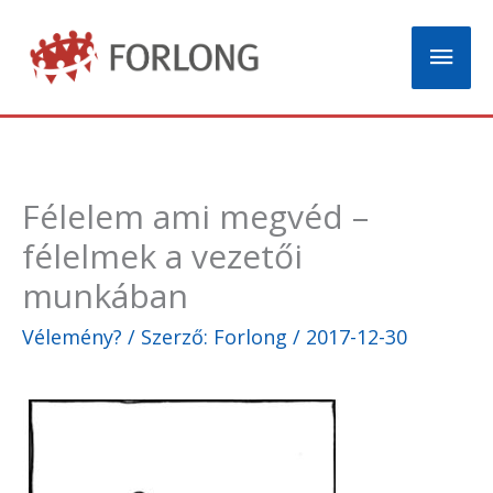
Skip
Mai
to
content
Men
Félelem ami megvéd –
félelmek a vezetői
munkában
Vélemény?
/ Szerző:
Forlong
/
2017-12-30