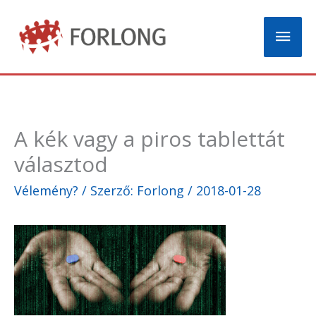
Skip
Mai
to
content
Men
A kék vagy a piros tablettát
választod
Vélemény?
/ Szerző:
Forlong
/
2018-01-28