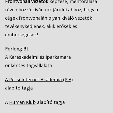
Frontvonali vezetők
képzése, mentorálása
révén hozzá kívánunk járulni ahhoz, hogy a
cégek frontvonalán olyan kiváló vezetők
tevékenykedjenek, akik erősek és
emberségesek!
Forlong Bt.
A Kereskedelmi és Iparkamara
önkéntes tagvállalata
A Pécsi Internet Akadémia (PIA)
alapító tagja
A
Humán Klub
alapító tagja