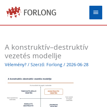
Skip
Mai
to
content
Men
A konstruktív–destruktív
vezetés modellje
Vélemény?
/ Szerző:
Forlong
/
2026-06-28