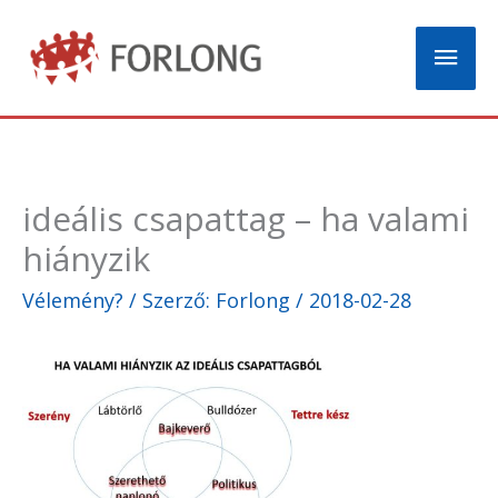
Skip
Mai
to
content
Men
ideális csapattag – ha valami
hiányzik
Vélemény?
/ Szerző:
Forlong
/
2018-02-28