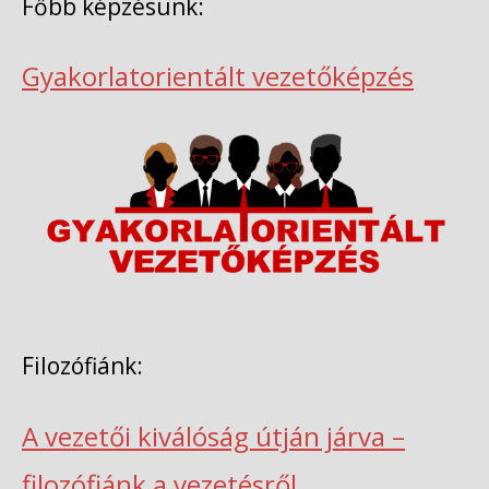
Főbb képzésünk:
Gyakorlatorientált vezetőképzés
Filozófiánk:
A vezetői kiválóság útján járva –
filozófiánk a vezetésről