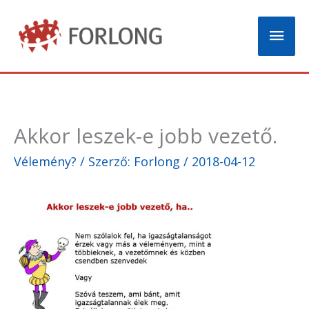
Skip
Mai
to
content
Men
Akkor leszek-e jobb vezető.
Vélemény?
/ Szerző:
Forlong
/
2018-04-12