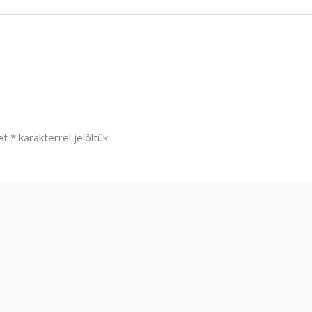
et
*
karakterrel jelöltük