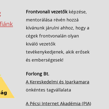
Frontvonali vezetők
képzése,
g
mentorálása révén hozzá
ófiánk
kívánunk járulni ahhoz, hogy a
cégek frontvonalán olyan
kiváló vezetők
tevékenykedjenek, akik erősek
és emberségesek!
Forlong Bt.
A Kereskedelmi és Iparkamara
önkéntes tagvállalata
A Pécsi Internet Akadémia (PIA)