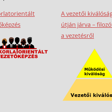
rlatorientált
A vezetői kiválósá
őképzés
útján járva – filoz
a vezetésről