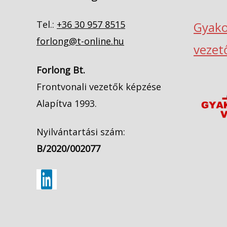
Tel.:
+36 30 957 8515
Gyako
forlong@t-online.hu
vezet
Forlong Bt.
Frontvonali vezetők képzése
Alapítva 1993.
Nyilvántartási szám:
B/2020/002077