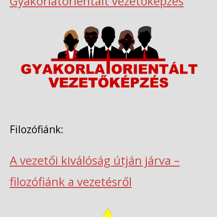
Gyakorlatorientált vezetőképzés
Filozófiánk:
A vezetői kiválóság útján járva –
filozófiánk a vezetésről