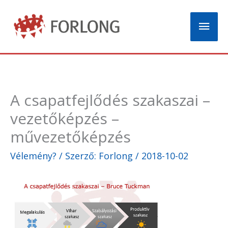
Skip
Mai
to
content
Men
A csapatfejlődés szakaszai –
vezetőképzés –
művezetőképzés
Vélemény?
/ Szerző:
Forlong
/
2018-10-02