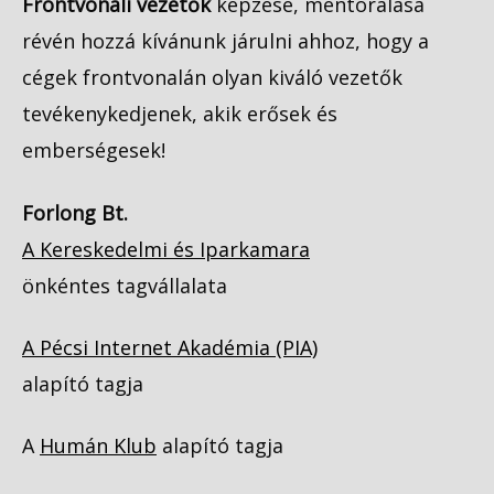
Frontvonali vezetők
képzése, mentorálása
révén hozzá kívánunk járulni ahhoz, hogy a
cégek frontvonalán olyan kiváló vezetők
tevékenykedjenek, akik erősek és
emberségesek!
Forlong Bt.
A Kereskedelmi és Iparkamara
önkéntes tagvállalata
A Pécsi Internet Akadémia (PIA)
alapító tagja
A
Humán Klub
alapító tagja