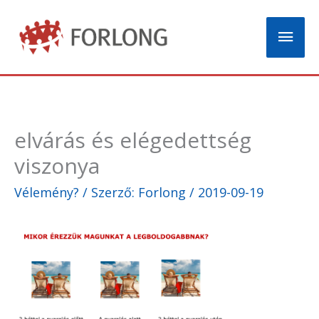
Skip
Mai
to
content
Men
elvárás és elégedettség
viszonya
Vélemény?
/ Szerző:
Forlong
/
2019-09-19