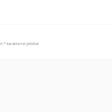
et
*
karakterrel jelöltük