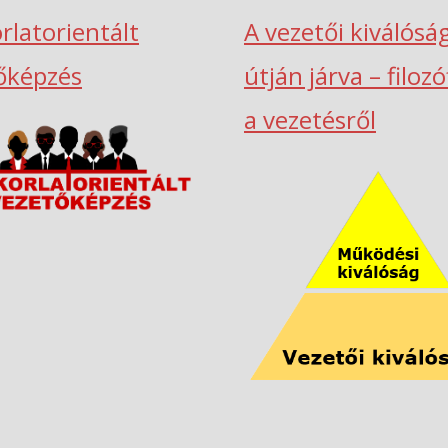
rlatorientált
A vezetői kiválósá
őképzés
útján járva – filoz
a vezetésről