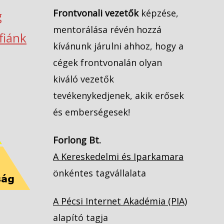
Frontvonali vezetők
képzése,
g
mentorálása révén hozzá
ófiánk
kívánunk járulni ahhoz, hogy a
cégek frontvonalán olyan
kiváló vezetők
tevékenykedjenek, akik erősek
és emberségesek!
Forlong Bt.
A Kereskedelmi és Iparkamara
önkéntes tagvállalata
A Pécsi Internet Akadémia (PIA)
alapító tagja