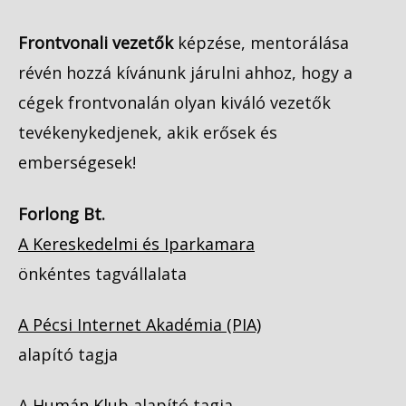
Frontvonali vezetők
képzése, mentorálása
révén hozzá kívánunk járulni ahhoz, hogy a
cégek frontvonalán olyan kiváló vezetők
tevékenykedjenek, akik erősek és
emberségesek!
Forlong Bt.
A Kereskedelmi és Iparkamara
önkéntes tagvállalata
A Pécsi Internet Akadémia (PIA)
alapító tagja
A
Humán Klub
alapító tagja