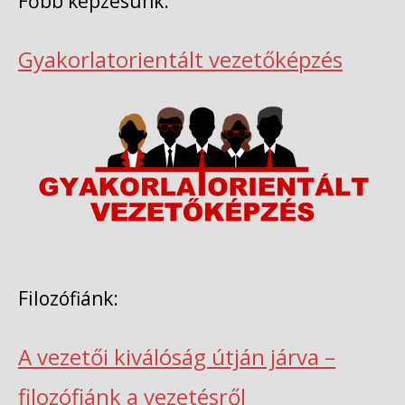
Főbb képzésünk:
Gyakorlatorientált vezetőképzés
Filozófiánk:
A vezetői kiválóság útján járva –
filozófiánk a vezetésről