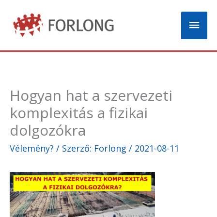
Skip
Mai
to
content
Men
Hogyan hat a szervezeti
komplexitás a fizikai
dolgozókra
Vélemény?
/ Szerző:
Forlong
/
2021-08-11