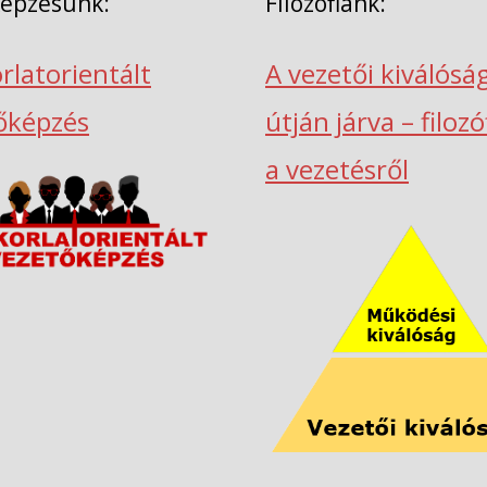
képzésünk:
Filozófiánk:
rlatorientált
A vezetői kiválósá
őképzés
útján járva – filoz
a vezetésről