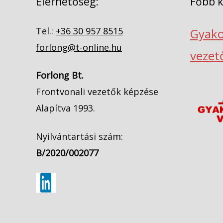
Elérhetőség:
Főbb 
Tel.:
+36 30 957 8515
Gyako
forlong@t-online.hu
vezet
Forlong Bt.
Frontvonali vezetők képzése
Alapítva 1993.
Nyilvántartási szám:
B/2020/002077