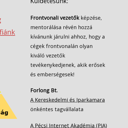
Küldetésünk:
Frontvonali vezetők
képzése,
g
mentorálása révén hozzá
ófiánk
kívánunk járulni ahhoz, hogy a
cégek frontvonalán olyan
kiváló vezetők
tevékenykedjenek, akik erősek
és emberségesek!
Forlong Bt.
A Kereskedelmi és Iparkamara
önkéntes tagvállalata
A Pécsi Internet Akadémia (PIA)