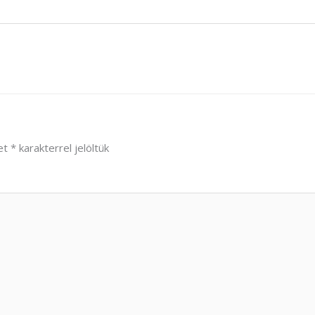
et
*
karakterrel jelöltük