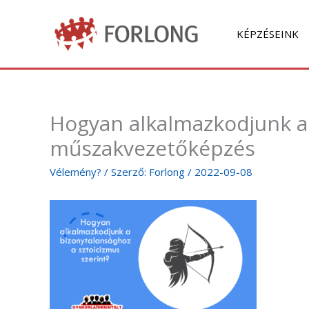
Skip
to
KÉPZÉSEINK
content
Hogyan alkalmazkodjunk a 
műszakvezetőképzés
Vélemény?
/ Szerző:
Forlong
/
2022-09-08