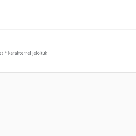
et
*
karakterrel jelöltük