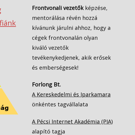
Frontvonali vezetők
képzése,
g
mentorálása révén hozzá
ófiánk
kívánunk járulni ahhoz, hogy a
cégek frontvonalán olyan
kiváló vezetők
tevékenykedjenek, akik erősek
és emberségesek!
Forlong Bt.
A Kereskedelmi és Iparkamara
önkéntes tagvállalata
A Pécsi Internet Akadémia (PIA)
alapító tagja