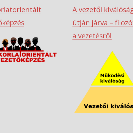
rlatorientált
A vezetői kiválósá
őképzés
útján járva – filoz
a vezetésről