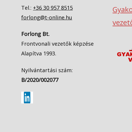
Tel.:
+36 30 957 8515
Gyako
forlong@t-online.hu
vezet
Forlong Bt.
Frontvonali vezetők képzése
Alapítva 1993.
Nyilvántartási szám:
B/2020/002077