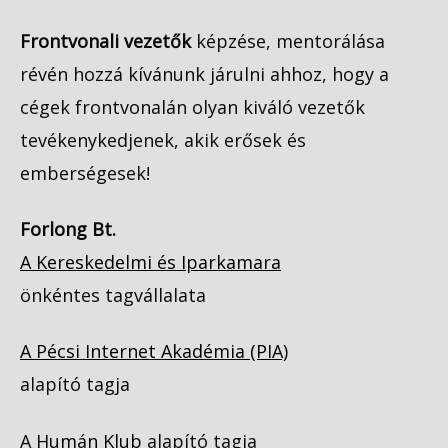
Frontvonali vezetők
képzése, mentorálása
révén hozzá kívánunk járulni ahhoz, hogy a
cégek frontvonalán olyan kiváló vezetők
tevékenykedjenek, akik erősek és
emberségesek!
Forlong Bt.
A Kereskedelmi és Iparkamara
önkéntes tagvállalata
A Pécsi Internet Akadémia (PIA)
alapító tagja
A
Humán Klub
alapító tagja