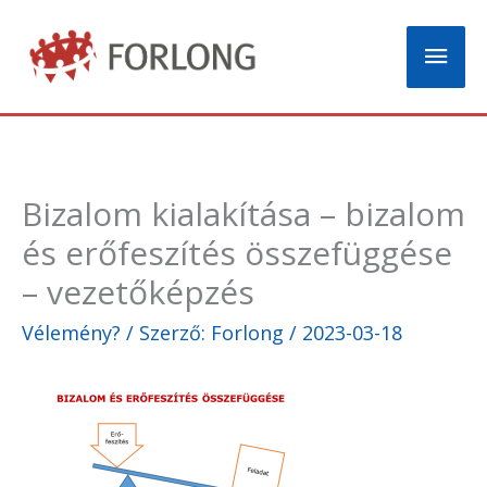
Skip
Mai
to
content
Men
Bizalom kialakítása – bizalom
és erőfeszítés összefüggése
– vezetőképzés
Vélemény?
/ Szerző:
Forlong
/
2023-03-18