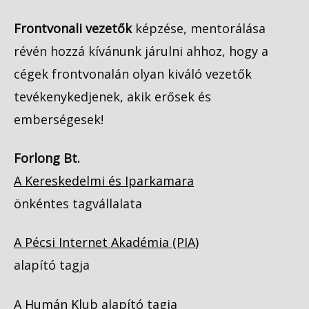
Frontvonali vezetők
képzése, mentorálása
révén hozzá kívánunk járulni ahhoz, hogy a
cégek frontvonalán olyan kiváló vezetők
tevékenykedjenek, akik erősek és
emberségesek!
Forlong Bt.
A Kereskedelmi és Iparkamara
önkéntes tagvállalata
A Pécsi Internet Akadémia (PIA)
alapító tagja
A
Humán Klub
alapító tagja