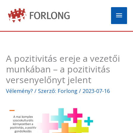
Skip
Mai
to
content
Men
A pozitivitás ereje a vezetői
munkában – a pozitivitás
versenyelőnyt jelent
Vélemény?
/ Szerző:
Forlong
/
2023-07-16