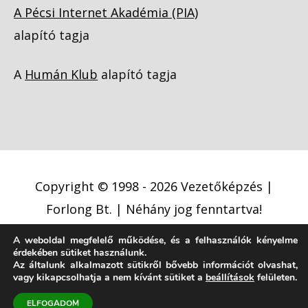
A Pécsi Internet Akadémia (PIA)
alapító tagja
A
Humán Klub
alapító tagja
Copyright © 1998 - 2026
Vezetőképzés |
Forlong Bt.
| Néhány jog fenntartva!
A weboldal megfelelő működése, és a felhasználók kényelme
Adatkezelési tájékoztató
érdekében sütiket használunk.
Az általunk alkalmazott sütikről bővebb információt olvashat,
Cookie (süti) szabályzat
Jogi nyilatkozat
vagy kikapcsolhatja a nem kívánt sütiket a
beállítások
felületen.
Jogi közlemény
ELFOGADOM