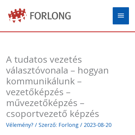
Skip
Mai
to
content
Men
A tudatos vezetés
választóvonala – hogyan
kommunikálunk –
vezetőképzés –
művezetőképzés –
csoportvezető képzés
Vélemény?
/ Szerző:
Forlong
/
2023-08-20