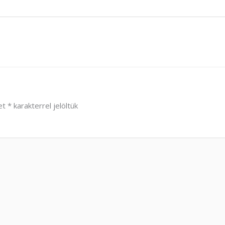
et
*
karakterrel jelöltük