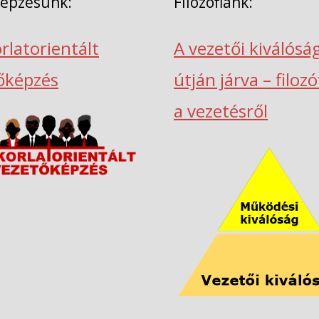
képzésünk:
Filozófiánk:
rlatorientált
A vezetői kiválósá
őképzés
útján járva – filoz
a vezetésről