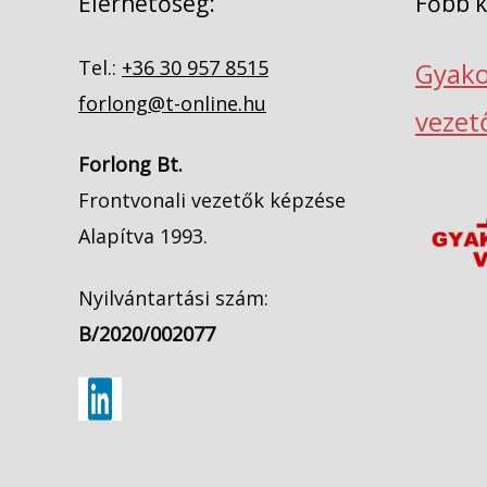
Elérhetőség:
Főbb 
Tel.:
+36 30 957 8515
Gyako
forlong@t-online.hu
vezet
Forlong Bt.
Frontvonali vezetők képzése
Alapítva 1993.
Nyilvántartási szám:
B/2020/002077