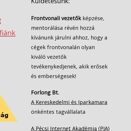
Küldetésünk:
Frontvonali vezetők
képzése,
g
mentorálása révén hozzá
ófiánk
kívánunk járulni ahhoz, hogy a
cégek frontvonalán olyan
kiváló vezetők
tevékenykedjenek, akik erősek
és emberségesek!
Forlong Bt.
A Kereskedelmi és Iparkamara
önkéntes tagvállalata
A Pécsi Internet Akadémia (PIA)