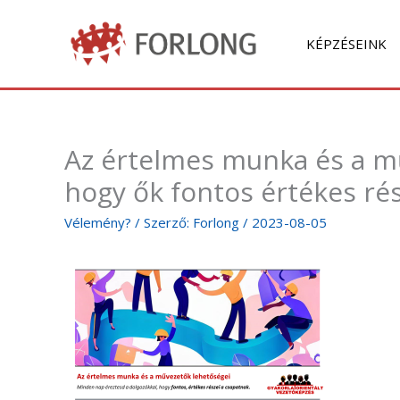
Skip
to
KÉPZÉSEINK
content
Az értelmes munka és a m
hogy ők fontos értékes ré
Vélemény?
/ Szerző:
Forlong
/
2023-08-05