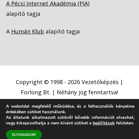
A Pécsi Internet Akadémia (PIA)
alapító tagja
A
Humán Klub
alapító tagja
Copyright © 1998 - 2026
Vezetőképzés |
Forlong Bt.
| Néhány jog fenntartva!
A weboldal megfelelő működése, és a felhasználók kényelme
Adatkezelési tájékoztató
érdekében sütiket használunk.
Az általunk alkalmazott sütikről bővebb információt olvashat,
Cookie (süti) szabályzat
Jogi nyilatkozat
vagy kikapcsolhatja a nem kívánt sütiket a
beállítások
felületen.
Jogi közlemény
ELFOGADOM