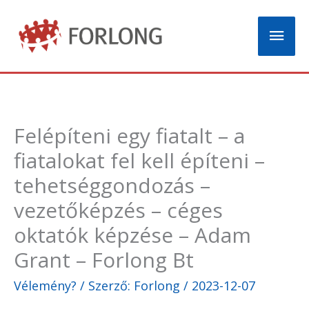
Skip
Mai
to
content
Men
Felépíteni egy fiatalt – a
fiatalokat fel kell építeni –
tehetséggondozás –
vezetőképzés – céges
oktatók képzése – Adam
Grant – Forlong Bt
Vélemény?
/ Szerző:
Forlong
/
2023-12-07