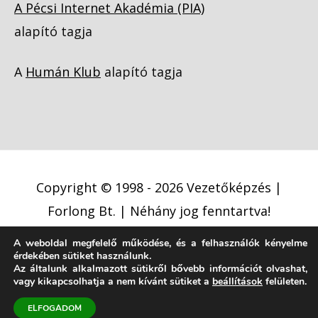
A Pécsi Internet Akadémia (PIA)
alapító tagja
A
Humán Klub
alapító tagja
Copyright © 1998 - 2026
Vezetőképzés |
Forlong Bt.
| Néhány jog fenntartva!
A weboldal megfelelő működése, és a felhasználók kényelme
Adatkezelési tájékoztató
érdekében sütiket használunk.
Az általunk alkalmazott sütikről bővebb információt olvashat,
Cookie (süti) szabályzat
Jogi nyilatkozat
vagy kikapcsolhatja a nem kívánt sütiket a
beállítások
felületen.
Jogi közlemény
ELFOGADOM