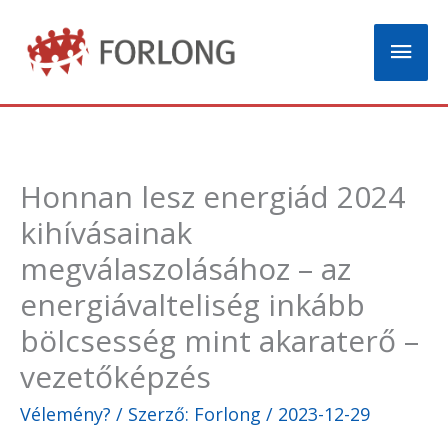
Skip
Mai
to
content
Men
Honnan lesz energiád 2024
kihívásainak
megválaszolásához – az
energiávalteliség inkább
bölcsesség mint akaraterő –
vezetőképzés
Vélemény?
/ Szerző:
Forlong
/
2023-12-29