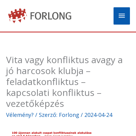
Skip
Mai
to
content
Men
Vita vagy konfliktus avagy a
jó harcosok klubja –
feladatkonfliktus –
kapcsolati konfliktus –
vezetőképzés
Vélemény?
/ Szerző:
Forlong
/
2024-04-24