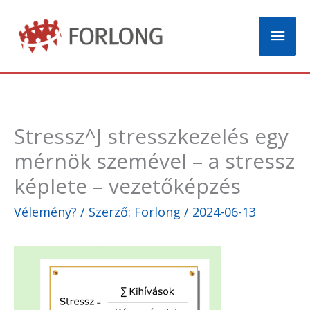
Skip
Mai
to
content
Men
Stressz^J stresszkezelés egy
mérnök szemével – a stressz
képlete – vezetőképzés
Vélemény?
/ Szerző:
Forlong
/
2024-06-13