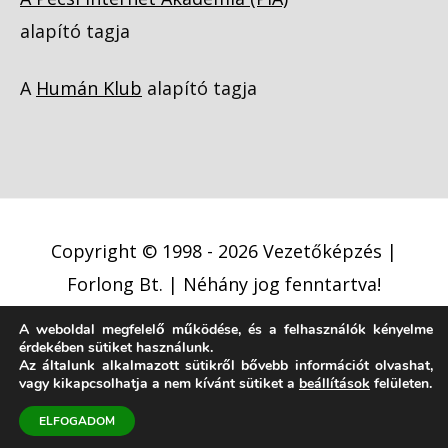
alapító tagja
A
Humán Klub
alapító tagja
Copyright © 1998 - 2026
Vezetőképzés |
Forlong Bt.
| Néhány jog fenntartva!
A weboldal megfelelő működése, és a felhasználók kényelme
Adatkezelési tájékoztató
érdekében sütiket használunk.
Cookie (süti) szabályzat
Jogi nyilatkozat
Az általunk alkalmazott sütikről bővebb információt olvashat,
vagy kikapcsolhatja a nem kívánt sütiket a
beállítások
felületen.
Jogi közlemény
ELFOGADOM