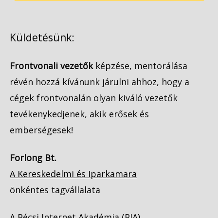
Küldetésünk:
Frontvonali vezetők
képzése, mentorálása
révén hozzá kívánunk járulni ahhoz, hogy a
cégek frontvonalán olyan kiváló vezetők
tevékenykedjenek, akik erősek és
emberségesek!
Forlong Bt.
A Kereskedelmi és Iparkamara
önkéntes tagvállalata
A Pécsi Internet Akadémia (PIA)