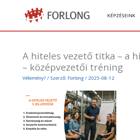
Skip
to
KÉPZÉSEINK
content
A hiteles vezető titka – a 
– középvezetői tréning
Vélemény?
/ Szerző:
Forlong
/
2025-08-12