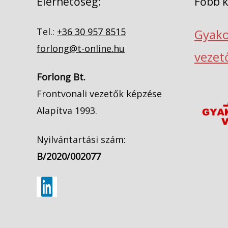
Elérhetőség:
Főbb 
Tel.:
+36 30 957 8515
Gyako
forlong@t-online.hu
vezet
Forlong Bt.
Frontvonali vezetők képzése
Alapítva 1993.
Nyilvántartási szám:
B/2020/002077