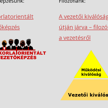
képzésünk:
Filozófiánk:
rlatorientált
A vezetői kiválósá
őképzés
útján járva – filoz
a vezetésről