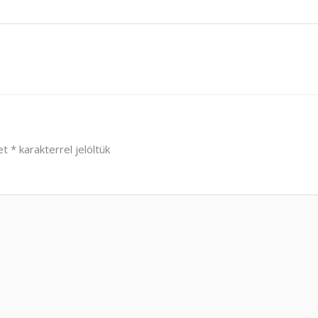
et
*
karakterrel jelöltük