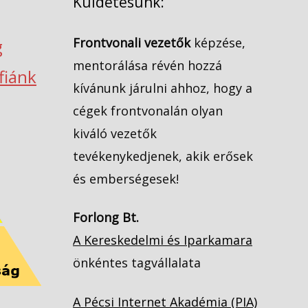
Küldetésünk:
Frontvonali vezetők
képzése,
g
mentorálása révén hozzá
ófiánk
kívánunk járulni ahhoz, hogy a
cégek frontvonalán olyan
kiváló vezetők
tevékenykedjenek, akik erősek
és emberségesek!
Forlong Bt.
A Kereskedelmi és Iparkamara
önkéntes tagvállalata
A Pécsi Internet Akadémia (PIA)