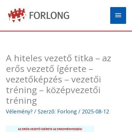
Skip
Mai
to
content
Men
A hiteles vezető titka – az
erős vezető ígérete –
vezetőképzés – vezetői
tréning – középvezetői
tréning
Vélemény?
/ Szerző:
Forlong
/
2025-08-12