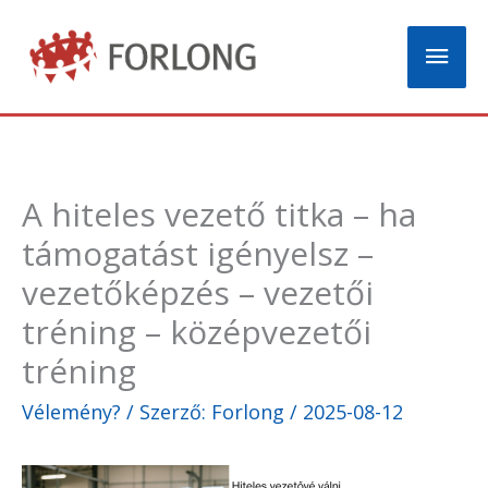
Skip
Mai
to
content
Men
A hiteles vezető titka – ha
támogatást igényelsz –
vezetőképzés – vezetői
tréning – középvezetői
tréning
Vélemény?
/ Szerző:
Forlong
/
2025-08-12