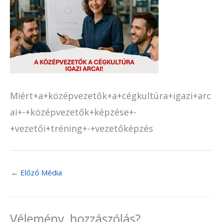
Miért+a+középvezetők+a+cégkultúra+igazi+arc
ai+-+középvezetők+képzése+-
+vezetői+tréning+-+vezetőképzés
←
Előző Média
Vélemény, hozzászólás?