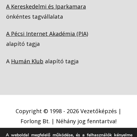
A Kereskedelmi és Iparkamara
önkéntes tagvállalata
A Pécsi Internet Akadémia (PIA)
alapító tagja
A
Humán Klub
alapító tagja
Copyright © 1998 - 2026
Vezetőképzés |
Forlong Bt.
| Néhány jog fenntartva!
A weboldal megfelelő működése, és a felhasználók kényelme
Adatkezelési tájékoztató