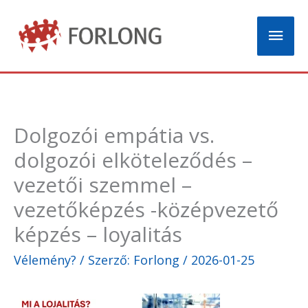
Skip
Mai
to
content
Men
Dolgozói empátia vs.
dolgozói elköteleződés –
vezetői szemmel –
vezetőképzés -középvezető
képzés – loyalitás
Vélemény?
/ Szerző:
Forlong
/
2026-01-25