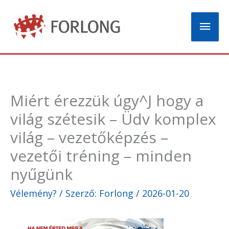
Skip
Mai
to
content
Men
Miért érezzük úgy^J hogy a
világ szétesik – Üdv komplex
világ – vezetőképzés –
vezetői tréning – minden
nyűgünk
Vélemény?
/ Szerző:
Forlong
/
2026-01-20