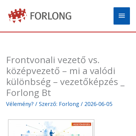
Skip
Mai
to
content
Men
Frontvonali vezető vs.
középvezető – mi a valódi
különbség – vezetőképzés _
Forlong Bt
Vélemény?
/ Szerző:
Forlong
/
2026-06-05