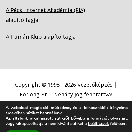
A Pécsi Internet Akadémia (PIA)
alapító tagja
A
Humán Klub
alapító tagja
Copyright © 1998 - 2026
Vezetőképzés |
Forlong Bt.
| Néhány jog fenntartva!
A weboldal megfelelő működése, és a felhasználók kényelme
Adatkezelési tájékoztató
érdekében sütiket használunk.
Cookie (süti) szabályzat
Jogi nyilatkozat
Az általunk alkalmazott sütikről bővebb információt olvashat,
vagy kikapcsolhatja a nem kívánt sütiket a
beállítások
felületen.
Jogi közlemény