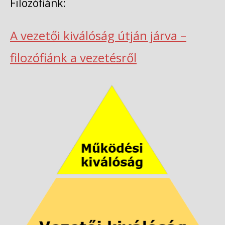
Filozófiánk:
A vezetői kiválóság útján járva –
filozófiánk a vezetésről