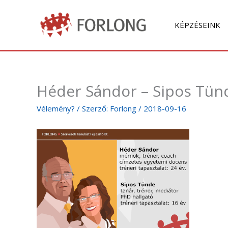
Skip
to
KÉPZÉSEINK
content
Héder Sándor – Sipos Tün
Vélemény?
/ Szerző:
Forlong
/
2018-09-16