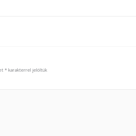
et
*
karakterrel jelöltük