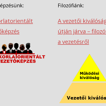
képzésünk:
Filozófiánk:
rlatorientált
A vezetői kiválósá
őképzés
útján járva – filoz
a vezetésről