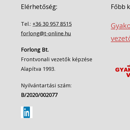
Elérhetőség:
Főbb 
Tel.:
+36 30 957 8515
Gyako
forlong@t-online.hu
vezet
Forlong Bt.
Frontvonali vezetők képzése
Alapítva 1993.
Nyilvántartási szám:
B/2020/002077