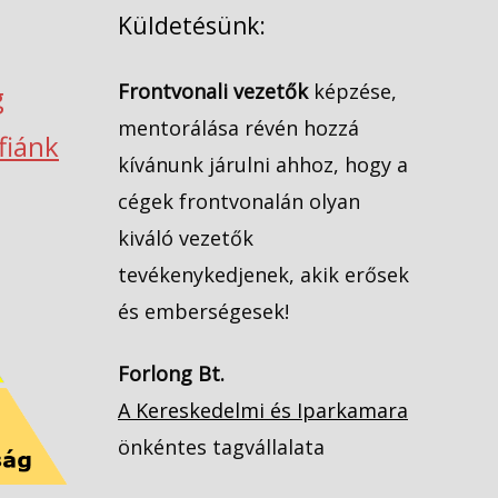
Küldetésünk:
Frontvonali vezetők
képzése,
g
mentorálása révén hozzá
ófiánk
kívánunk járulni ahhoz, hogy a
cégek frontvonalán olyan
kiváló vezetők
tevékenykedjenek, akik erősek
és emberségesek!
Forlong Bt.
A Kereskedelmi és Iparkamara
önkéntes tagvállalata