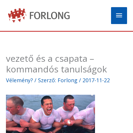
Skip
Mai
to
content
Men
vezető és a csapata –
kommandós tanulságok
Vélemény?
/ Szerző:
Forlong
/
2017-11-22