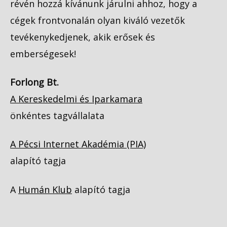
révén hozzá kívánunk járulni ahhoz, hogy a
cégek frontvonalán olyan kiváló vezetők
tevékenykedjenek, akik erősek és
emberségesek!
Forlong Bt.
A Kereskedelmi és Iparkamara
önkéntes tagvállalata
A Pécsi Internet Akadémia (PIA)
alapító tagja
A
Humán Klub
alapító tagja