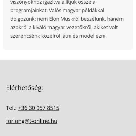
viszonyokhoz igazítva állítjuk össze a
programjainkat. Valós magyar példákkal
dolgozunk: nem Elon Muskról beszélünk, hanem
azokról a kiváló magyar vezetőkről, akiket volt
szerencsénk közelről látni és modellezni.
Elérhetőség:
Tel.:
+36 30 957 8515
forlong@t-online.hu