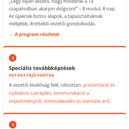
„Légy olyan vezető, hogy mindenki a Te
csapatodban akarjon dolgozni!” – 8 modul, 8 nap.
Az újaknak biztos alapok, a tapasztaltaknak
mélyebb, érettebb vezetői gondolkodás.
→ A program részletei
2
Speciális továbbképzések
EGY-EGY FÁJÓ PONTRA
A vezetői kiválóság felé, célzottan:
prezentáció és
nyilvános szereplés
,
kommunikáció a
teljesítményről
,
stresszkezelés és mentális erő
.
3