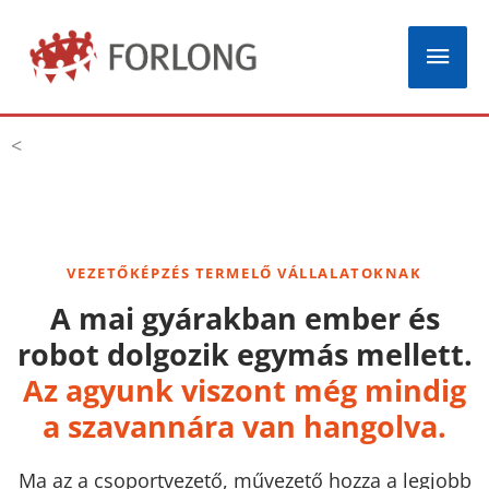
Skip
Mai
to
Men
content
<
VEZETŐKÉPZÉS TERMELŐ VÁLLALATOKNAK
A mai gyárakban ember és
robot dolgozik egymás mellett.
Az agyunk viszont még mindig
a szavannára van hangolva.
Ma az a csoportvezető, művezető hozza a legjobb