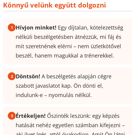
Könnyű velünk együtt dolgozni
Hívjon minket!
Egy díjtalan, kötelezettség
nélküli beszélgetésben átnézzük, mi fáj és
mit szeretnének elérni – nem üzletkötővel
beszél, hanem magukkal a trénerekkel.
Döntsön!
A beszélgetés alapján cégre
szabott javaslatot kap. Ön dönti el,
indulunk-e – nyomulás nélkül.
Értékeljen!
Őszinték leszünk: egy képzés
hatását nehéz egyetlen számban kifejezni –
aki ilyet ígér, attól óvakodjon. Amit Ön látni