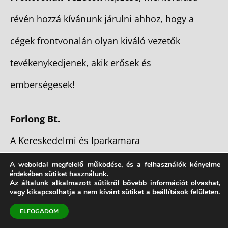
révén hozzá kívánunk járulni ahhoz, hogy a
cégek frontvonalán olyan kiváló vezetők
tevékenykedjenek, akik erősek és
emberségesek!
Forlong Bt.
A Kereskedelmi és Iparkamara
önkéntes tagvállalata
A weboldal megfelelő működése, és a felhasználók kényelme
érdekében sütiket használunk.
Az általunk alkalmazott sütikről bővebb információt olvashat,
vagy kikapcsolhatja a nem kívánt sütiket a
beállítások
felületen.
A Pécsi Internet Akadémia (PIA)
ELFOGADOM
alapító tagja