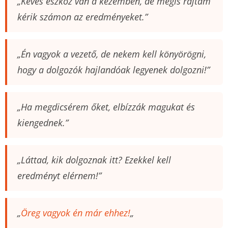
„Kevés eszköz van a kezemben, de mégis rajtam
kérik számon az eredményeket.”
„Én vagyok a vezető, de nekem kell könyörögni,
hogy a dolgozók hajlandóak legyenek dolgozni!”
„Ha megdicsérem őket, elbízzák magukat és
kiengednek.”
„Láttad, kik dolgoznak itt? Ezekkel kell
eredményt elérnem!”
„
Öreg vagyok én már ehhez!
„