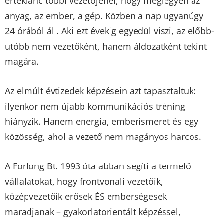
értéklánc többi vezetőjénél, hogy meglegyen az
anyag, az ember, a gép. Közben a nap ugyanúgy
24 órából áll. Aki ezt évekig egyedül viszi, az előbb-
utóbb nem vezetőként, hanem áldozatként tekint
magára.
Az elmúlt évtizedek képzésein azt tapasztaltuk:
ilyenkor nem újabb kommunikációs tréning
hiányzik. Hanem energia, emberismeret és egy
közösség, ahol a vezető nem magányos harcos.
A Forlong Bt. 1993 óta abban segíti a termelő
vállalatokat, hogy frontvonali vezetőik,
középvezetőik erősek ÉS emberségesek
maradjanak – gyakorlatorientált képzéssel,