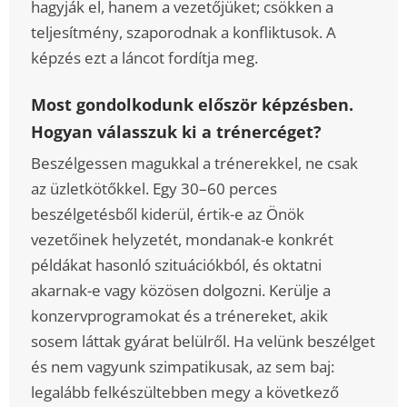
hagyják el, hanem a vezetőjüket; csökken a
teljesítmény, szaporodnak a konfliktusok. A
képzés ezt a láncot fordítja meg.
Most gondolkodunk először képzésben.
Hogyan válasszuk ki a trénercéget?
Beszélgessen magukkal a trénerekkel, ne csak
az üzletkötőkkel. Egy 30–60 perces
beszélgetésből kiderül, értik-e az Önök
vezetőinek helyzetét, mondanak-e konkrét
példákat hasonló szituációkból, és oktatni
akarnak-e vagy közösen dolgozni. Kerülje a
konzervprogramokat és a trénereket, akik
sosem láttak gyárat belülről. Ha velünk beszélget
és nem vagyunk szimpatikusak, az sem baj:
legalább felkészültebben megy a következő