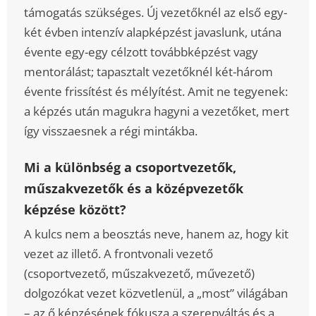
támogatás szükséges. Új vezetőknél az első egy-
két évben intenzív alapképzést javaslunk, utána
évente egy-egy célzott továbbképzést vagy
mentorálást; tapasztalt vezetőknél két-három
évente frissítést és mélyítést. Amit ne tegyenek:
a képzés után magukra hagyni a vezetőket, mert
így visszaesnek a régi mintákba.
Mi a különbség a csoportvezetők,
műszakvezetők és a középvezetők
képzése között?
A kulcs nem a beosztás neve, hanem az, hogy kit
vezet az illető. A frontvonali vezető
(csoportvezető, műszakvezető, művezető)
dolgozókat vezet közvetlenül, a „most” világában
– az ő képzésének fókusza a szerepváltás és a