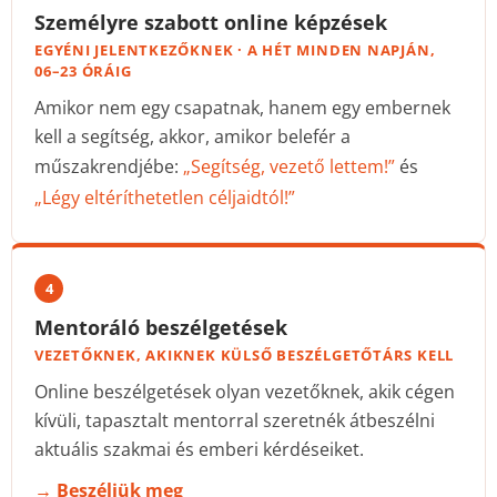
Személyre szabott online képzések
EGYÉNI JELENTKEZŐKNEK · A HÉT MINDEN NAPJÁN,
06–23 ÓRÁIG
Amikor nem egy csapatnak, hanem egy embernek
kell a segítség, akkor, amikor belefér a
műszakrendjébe:
„Segítség, vezető lettem!”
és
„Légy eltéríthetetlen céljaidtól!”
4
Mentoráló beszélgetések
VEZETŐKNEK, AKIKNEK KÜLSŐ BESZÉLGETŐTÁRS KELL
Online beszélgetések olyan vezetőknek, akik cégen
kívüli, tapasztalt mentorral szeretnék átbeszélni
aktuális szakmai és emberi kérdéseiket.
→ Beszéljük meg