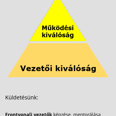
Küldetésünk:
Frontvonali vezetők
képzése, mentorálása