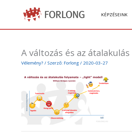
Skip
to
KÉPZÉSEINK
content
A változás és az átalakulá
Vélemény?
/ Szerző:
Forlong
/
2020-03-27