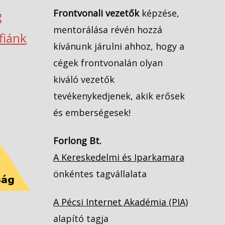
Frontvonali vezetők
képzése,
g
mentorálása révén hozzá
ófiánk
kívánunk járulni ahhoz, hogy a
cégek frontvonalán olyan
kiváló vezetők
tevékenykedjenek, akik erősek
és emberségesek!
Forlong Bt.
A Kereskedelmi és Iparkamara
önkéntes tagvállalata
A Pécsi Internet Akadémia (PIA)
alapító tagja