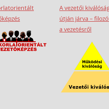
rlatorientált
A vezetői kiválósá
őképzés
útján járva – filoz
a vezetésről