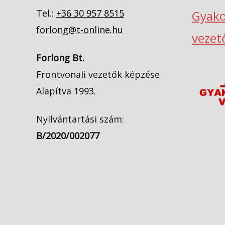
Tel.:
+36 30 957 8515
Gyako
forlong@t-online.hu
vezet
Forlong Bt.
Frontvonali vezetők képzése
Alapítva 1993.
Nyilvántartási szám:
B/2020/002077