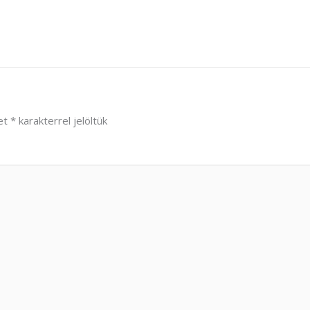
et
*
karakterrel jelöltük