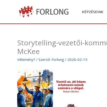
Skip
to
KÉPZÉSEINK
content
Storytelling-vezetői-komm
McKee
Vélemény?
/ Szerző:
Forlong
/
2026-02-15