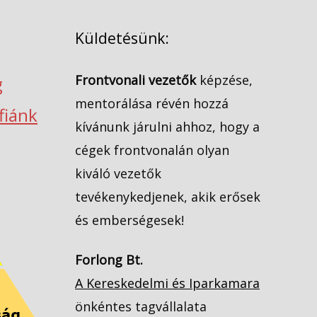
Küldetésünk:
Frontvonali vezetők
képzése,
g
mentorálása révén hozzá
ófiánk
kívánunk járulni ahhoz, hogy a
cégek frontvonalán olyan
kiváló vezetők
tevékenykedjenek, akik erősek
és emberségesek!
Forlong Bt.
A Kereskedelmi és Iparkamara
önkéntes tagvállalata