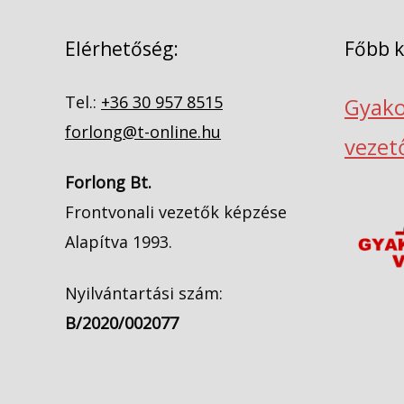
Elérhetőség:
Főbb 
Tel.:
+36 30 957 8515
Gyako
forlong@t-online.hu
vezet
Forlong Bt.
Frontvonali vezetők képzése
Alapítva 1993.
Nyilvántartási szám:
B/2020/002077