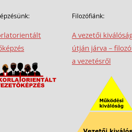
képzésünk:
Filozófiánk:
rlatorientált
A vezetői kiválósá
őképzés
útján járva – filoz
a vezetésről