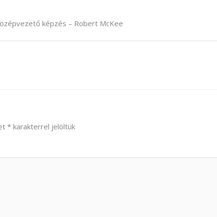
 középvezető képzés – Robert McKee
et
*
karakterrel jelöltük