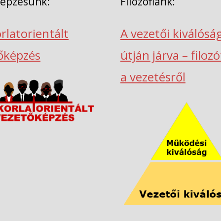
képzésünk:
Filozófiánk:
rlatorientált
A vezetői kiválósá
őképzés
útján járva – filoz
a vezetésről