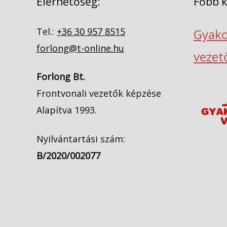
Elérhetőség:
Főbb 
Tel.:
+36 30 957 8515
Gyako
forlong@t-online.hu
vezet
Forlong Bt.
Frontvonali vezetők képzése
Alapítva 1993.
Nyilvántartási szám:
B/2020/002077