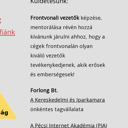
Küldetésünk:
Frontvonali vezetők
képzése,
g
mentorálása révén hozzá
ófiánk
kívánunk járulni ahhoz, hogy a
cégek frontvonalán olyan
kiváló vezetők
tevékenykedjenek, akik erősek
és emberségesek!
Forlong Bt.
A Kereskedelmi és Iparkamara
önkéntes tagvállalata
A Pécsi Internet Akadémia (PIA)