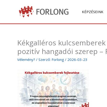
Skip
to
KÉPZÉSEINK
content
Kékgalléros kulcsemberek 
pozitív hangadói szerep – 
Vélemény?
/ Szerző:
Forlong
/
2026-03-23