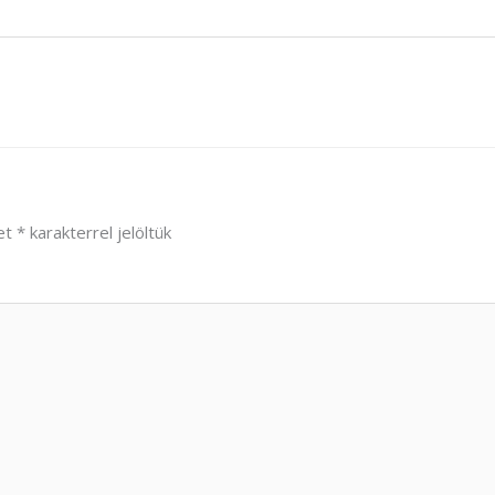
et
*
karakterrel jelöltük