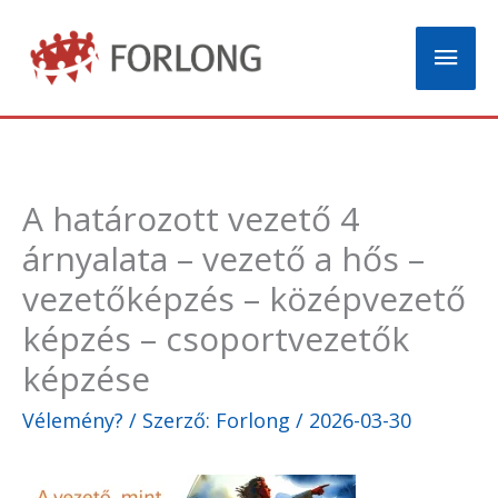
Skip
Mai
to
content
Men
A határozott vezető 4
árnyalata – vezető a hős –
vezetőképzés – középvezető
képzés – csoportvezetők
képzése
Vélemény?
/ Szerző:
Forlong
/
2026-03-30