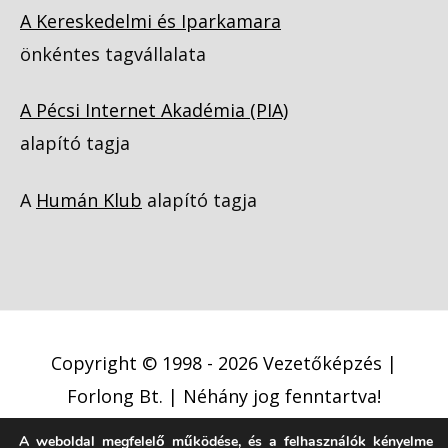
A Kereskedelmi és Iparkamara
önkéntes tagvállalata
A Pécsi Internet Akadémia (PIA)
alapító tagja
A
Humán Klub
alapító tagja
Copyright © 1998 - 2026
Vezetőképzés |
Forlong Bt.
| Néhány jog fenntartva!
A weboldal megfelelő működése, és a felhasználók kényelme
Adatkezelési tájékoztató