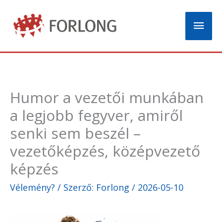
Skip
Mai
to
content
Men
Humor a vezetői munkában
a legjobb fegyver, amiről
senki sem beszél –
vezetőképzés, középvezető
képzés
Vélemény?
/ Szerző:
Forlong
/
2026-05-10