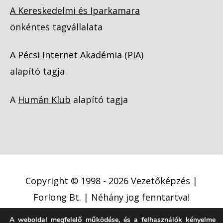
A Kereskedelmi és Iparkamara
önkéntes tagvállalata
A Pécsi Internet Akadémia (PIA)
alapító tagja
A
Humán Klub
alapító tagja
Copyright © 1998 - 2026
Vezetőképzés |
Forlong Bt.
| Néhány jog fenntartva!
A weboldal megfelelő működése, és a felhasználók kényelme
Adatkezelési tájékoztató