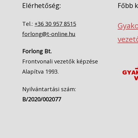
Elérhetőség:
Főbb 
Tel.:
+36 30 957 8515
Gyako
forlong@t-online.hu
vezet
Forlong Bt.
Frontvonali vezetők képzése
Alapítva 1993.
Nyilvántartási szám:
B/2020/002077