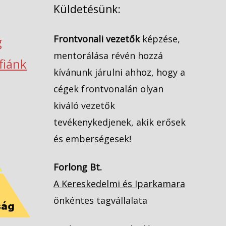
Küldetésünk:
Frontvonali vezetők
képzése,
g
mentorálása révén hozzá
ófiánk
kívánunk járulni ahhoz, hogy a
cégek frontvonalán olyan
kiváló vezetők
tevékenykedjenek, akik erősek
és emberségesek!
Forlong Bt.
A Kereskedelmi és Iparkamara
önkéntes tagvállalata