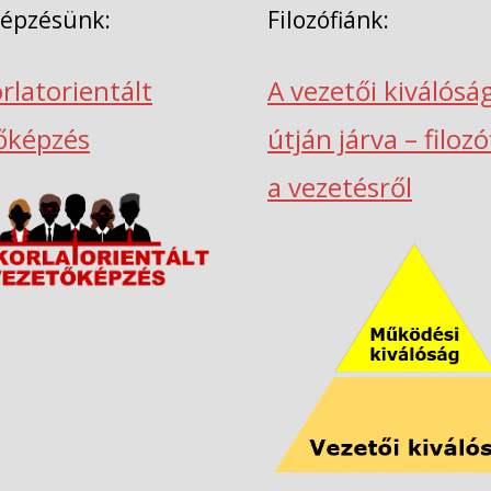
képzésünk:
Filozófiánk:
rlatorientált
A vezetői kiválósá
őképzés
útján járva – filoz
a vezetésről