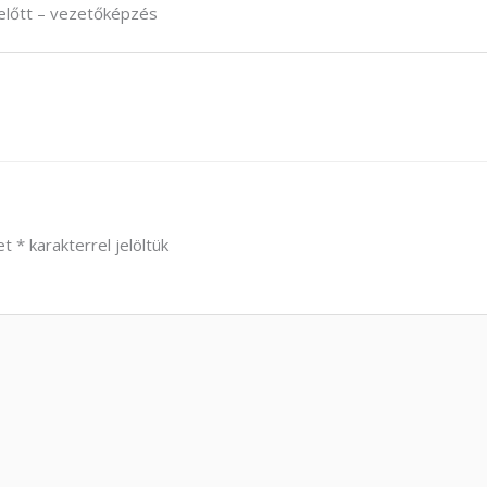
 előtt – vezetőképzés
et
*
karakterrel jelöltük