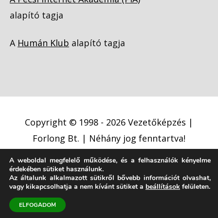
alapító tagja
A
Humán Klub
alapító tagja
Copyright © 1998 - 2026
Vezetőképzés |
Forlong Bt.
| Néhány jog fenntartva!
A weboldal megfelelő működése, és a felhasználók kényelme
Adatkezelési tájékoztató
érdekében sütiket használunk.
Cookie (süti) szabályzat
Jogi nyilatkozat
Az általunk alkalmazott sütikről bővebb információt olvashat,
vagy kikapcsolhatja a nem kívánt sütiket a
beállítások
felületen.
Jogi közlemény
ELFOGADOM