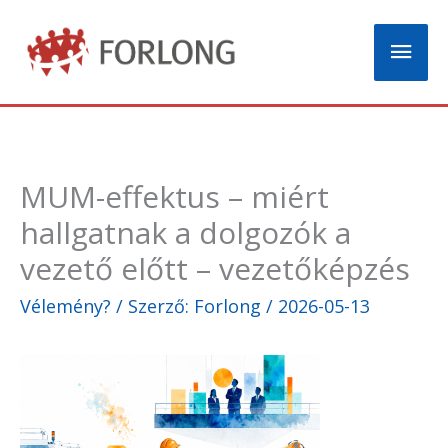
Skip
Mai
to
content
Men
MUM-effektus – miért
hallgatnak a dolgozók a
vezető előtt – vezetőképzés
Vélemény?
/ Szerző:
Forlong
/
2026-05-13