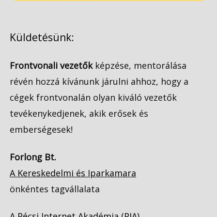
Küldetésünk:
Frontvonali vezetők
képzése, mentorálása
révén hozzá kívánunk járulni ahhoz, hogy a
cégek frontvonalán olyan kiváló vezetők
tevékenykedjenek, akik erősek és
emberségesek!
Forlong Bt.
A Kereskedelmi és Iparkamara
önkéntes tagvállalata
A Pécsi Internet Akadémia (PIA)