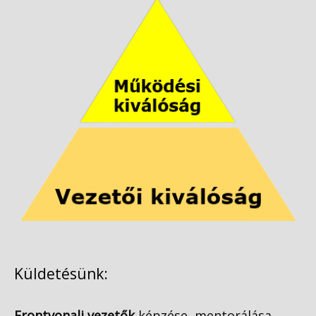
Küldetésünk:
Frontvonali vezetők
képzése, mentorálása