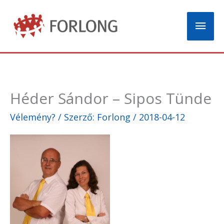
Skip
Mai
to
content
Men
Héder Sándor – Sipos Tünde
Vélemény?
/ Szerző:
Forlong
/
2018-04-12