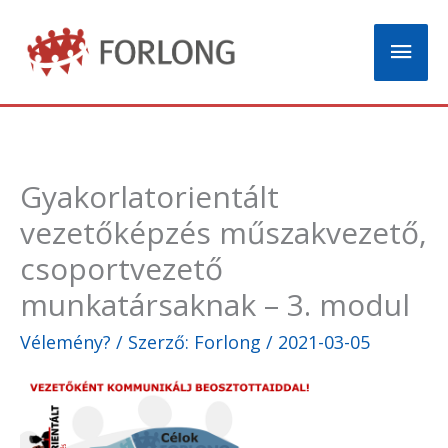
Skip
Mai
to
content
Men
Gyakorlatorientált
vezetőképzés műszakvezető,
csoportvezető
munkatársaknak – 3. modul
Vélemény?
/ Szerző:
Forlong
/
2021-03-05