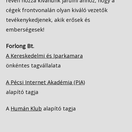
révén hozzá kívánunk járulni ahhoz, hogy a
cégek frontvonalán olyan kiváló vezetők
tevékenykedjenek, akik erősek és
emberségesek!
Forlong Bt.
A Kereskedelmi és Iparkamara
önkéntes tagvállalata
A Pécsi Internet Akadémia (PIA)
alapító tagja
A
Humán Klub
alapító tagja