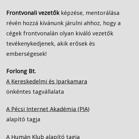
Frontvonali vezetők
képzése, mentorálása
révén hozzá kívánunk járulni ahhoz, hogy a
cégek frontvonalán olyan kiváló vezetők
tevékenykedjenek, akik erősek és
emberségesek!
Forlong Bt.
A Kereskedelmi és Iparkamara
önkéntes tagvállalata
A Pécsi Internet Akadémia (PIA)
alapító tagja
A
Humán Klub
alapító tagja