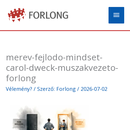
Skip
Mai
to
content
Men
merev-fejlodo-mindset-
carol-dweck-muszakvezeto-
forlong
Vélemény?
/ Szerző:
Forlong
/
2026-07-02