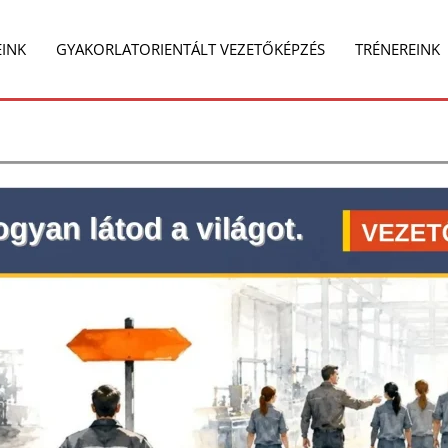
EINK
GYAKORLATORIENTÁLT VEZETŐKÉPZÉS
TRÉNEREINK
e
Share
on