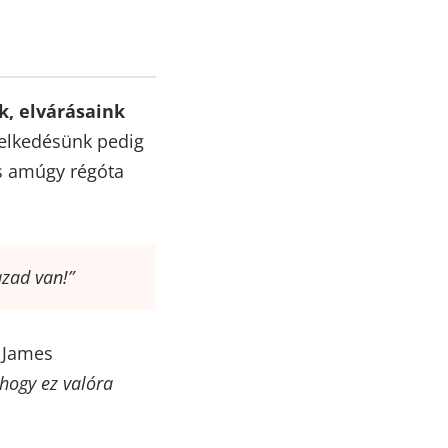
k, elvárásaink
selkedésünk pedig
és amúgy régóta
azad van!”
m James
 hogy ez valóra