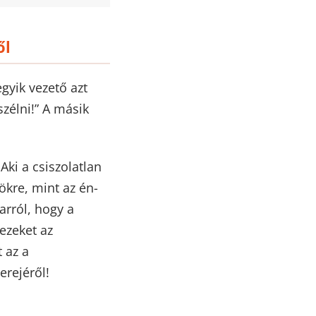
ől
gyik vezető azt
szélni!” A másik
Aki a csiszolatlan
ökre, mint az én-
arról, hogy a
ezeket az
 az a
erejéről!