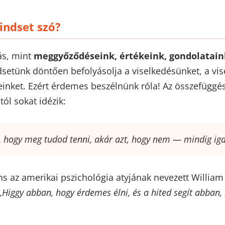
indset szó?
s, mint
meggyőződéseink, értékeink, gondolatain
dsetünk döntően befolyásolja a viselkedésünket, a vi
einket. Ezért érdemes beszélnünk róla! Az összefügg
ól sokat idézik:
d, hogy meg tudod tenni, akár azt, hogy nem — mindig ig
s az amerikai pszichológia atyjának nevezett Willia
„Higgy abban, hogy érdemes élni, és a hited segít abban,