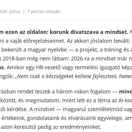
026. július | 7 perces olvasás
am ezen az oldalon: korunk divatszava a mindset.
N
ni a saját előrejelzéseimet. Az akkori jóslatom bevált
 bekerült a magyar nyelvbe — a projekt, a tréning és
nt 2018-ban még nem láttam: 2026-ra a mindset már n
ás
. Amikor egy HR-vezető vagy termelési igazgató képz
ngzik:
„Nem csak a készségeket kellene fejleszteni, hane
t írásban rendet teszek a három rokon fogalom —
mind
özött, és megmutatom, miért lett ez a téma az AI-ko
tői kérdése. A mindset — magyarul szemléletmód vag
értékeink, gondolataink és elvárásaink egyvelege, a
 azon keresztül pedig az eredményeinket.