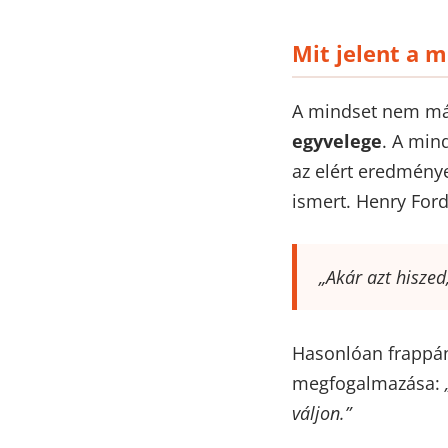
Mit jelent a m
A mindset nem má
egyvelege
. A min
az elért eredmény
ismert. Henry Fordt
„Akár azt hisze
Hasonlóan frappán
megfogalmazása:
váljon.”