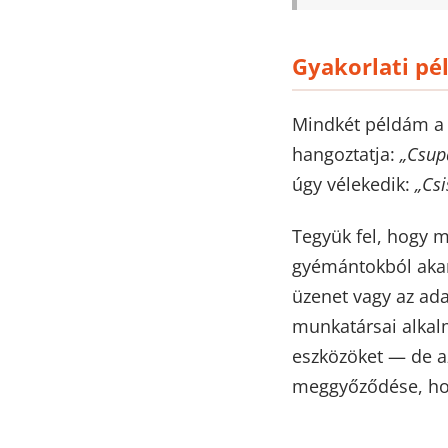
Gyakorlati pé
Mindkét példám 
hangoztatja:
„Csup
úgy vélekedik:
„Csi
Tegyük fel, hogy 
gyémántokból akar 
üzenet vagy az ada
munkatársai alkalm
eszközöket — de az
meggyőződése, hogy