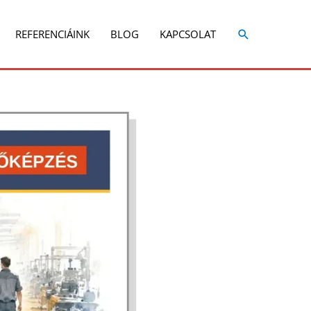
REFERENCIÁINK
BLOG
KAPCSOLAT
Share
Share
on
on