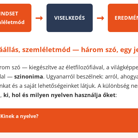
INDSET
➞
➞
VISELKEDÉS
EREDMÉ
mléletmód
áállás, szemléletmód — három szó, egy j
m szó — kiegészítve az életfilozófiával, a világképpe
dal —
szinonima
. Ugyanarról beszélnek: arról, ahogya
nkat és a saját lehetőségeinket látjuk. A különbség n
n,
ki, hol és milyen nyelven használja őket
:
Kinek a nyelve?