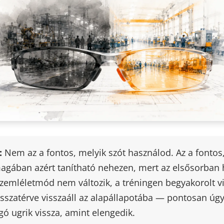
:
Nem az a fontos, melyik szót használod. Az a fontos
agában azért tanítható nehezen, mert az elsősorban 
szemléletmód nem változik, a tréningen begyakorolt v
sszatérve visszaáll az alapállapotába — pontosan úgy
gó ugrik vissza, amint elengedik.