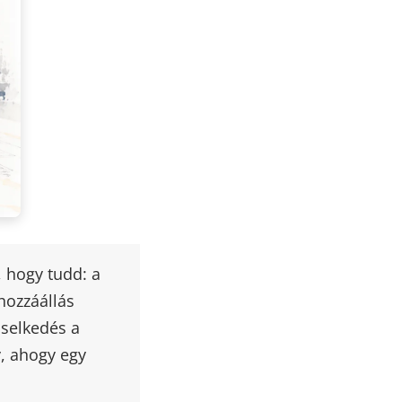
, hogy tudd: a
hozzáállás
iselkedés a
, ahogy egy