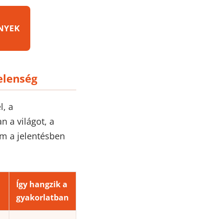
NYEK
elenség
l, a
n a világot, a
em a jelentésben
Így hangzik a
gyakorlatban