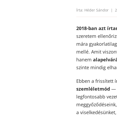
Írta: Héder Sándor | 2
2018-ban azt írt
szeretem ellenőriz
mára gyakorlatilag
mellé. Amit viszo
hanem
alapelvár
szinte mindig elha
Ebben a frissítet
szemléletmód
— k
legfontosabb veze
meggyőződéseink, 
a viselkedésünket,