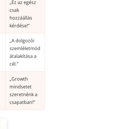
„Ez az egész
csak
hozzáállás
kérdése!”
„A dolgozói
szemléletmód
átalakítása a
cél.”
„Growth
mindsetet
szeretnénk a
csapatban!”