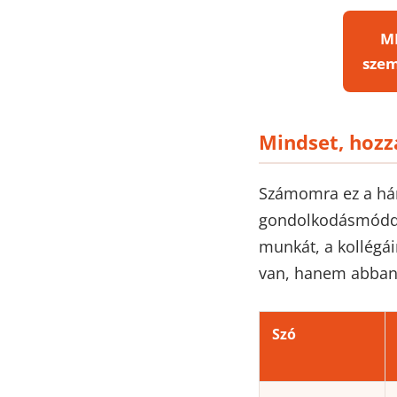
M
sze
Mindset, hozz
Számomra ez a háro
gondolkodásmód
munkát, a kollégái
van, hanem abba
Szó