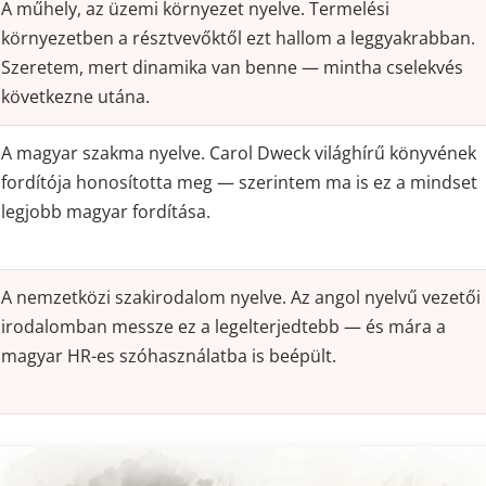
A műhely, az üzemi környezet nyelve. Termelési
környezetben a résztvevőktől ezt hallom a leggyakrabban.
Szeretem, mert dinamika van benne — mintha cselekvés
következne utána.
A magyar szakma nyelve. Carol Dweck világhírű könyvének
fordítója honosította meg — szerintem ma is ez a mindset
legjobb magyar fordítása.
A nemzetközi szakirodalom nyelve. Az angol nyelvű vezetői
irodalomban messze ez a legelterjedtebb — és mára a
magyar HR-es szóhasználatba is beépült.