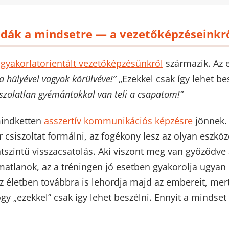
ldák a mindsetre — a vezetőképzéseinkr
a
gyakorlatorientált vezetőképzésünkről
származik. Az e
a hülyével vagyok körülvéve!”
„Ezekkel csak így lehet be
szolatlan gyémántokkal van teli a csapatom!”
mindketten
asszertív kommunikációs képzésre
jönnek. 
csiszoltat formálni, az fogékony lesz az olyan eszköz
tszintű visszacsatolás. Aki viszont meg van győződve 
atlanok, az a tréningen jó esetben gyakorolja ugyan 
 életben továbbra is lehordja majd az embereit, mert
 „ezekkel” csak így lehet beszélni. Ennyit a mindset 