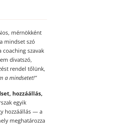
os, mérnökként
: a mindset szó
 a coaching szavak
em divatszó,
ést rendel tőlünk,
m a mindsetet!”
set, hozzáállás,
rszak egyik
y hozzáállás — a
mely meghatározza