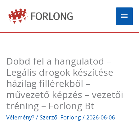
Skip
Mai
to
content
Men
Dobd fel a hangulatod –
Legális drogok készítése
házilag fillérekből –
művezető képzés – vezetői
tréning – Forlong Bt
Vélemény?
/ Szerző:
Forlong
/
2026-06-06