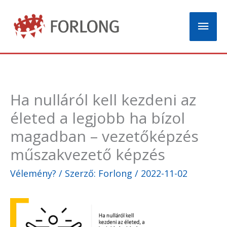
Skip
Mai
to
content
Men
Ha nulláról kell kezdeni az
életed a legjobb ha bízol
magadban – vezetőképzés
műszakvezető képzés
Vélemény?
/ Szerző:
Forlong
/
2022-11-02