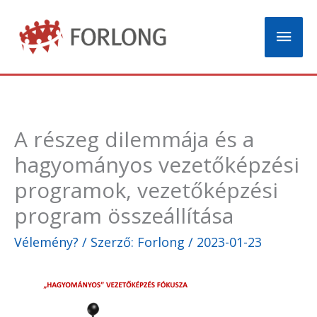
Skip
Mai
to
content
Men
A részeg dilemmája és a
hagyományos vezetőképzési
programok, vezetőképzési
program összeállítása
Vélemény?
/ Szerző:
Forlong
/
2023-01-23