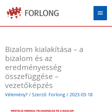
Skip
Mai
to
content
Men
Bizalom kialakítása – a
bizalom és az
eredményesség
összefüggése –
vezetőképzés
Vélemény?
/ Szerző:
Forlong
/
2023-03-18