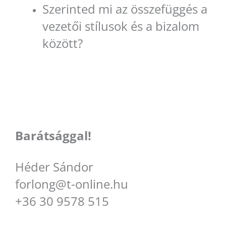
Szerinted mi az összefüggés a
vezetői stílusok és a bizalom
között?
Barátsággal!
Héder Sándor
forlong@t-online.hu
+36 30 9578 515