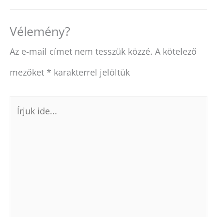
r
t
)
Vélemény?
Az e-mail címet nem tesszük közzé.
A kötelező
mezőket
*
karakterrel jelöltük
Írjuk
ide...