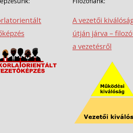
képzésünk:
Filozófiánk:
rlatorientált
A vezetői kiválósá
őképzés
útján járva – filoz
a vezetésről