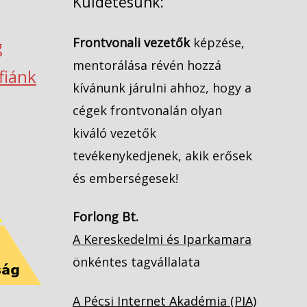
Küldetésünk:
Frontvonali vezetők
képzése,
g
mentorálása révén hozzá
ófiánk
kívánunk járulni ahhoz, hogy a
cégek frontvonalán olyan
kiváló vezetők
tevékenykedjenek, akik erősek
és emberségesek!
Forlong Bt.
A Kereskedelmi és Iparkamara
önkéntes tagvállalata
A Pécsi Internet Akadémia (PIA)