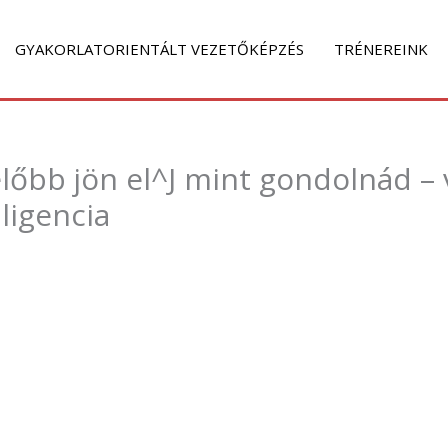
GYAKORLATORIENTÁLT VEZETŐKÉPZÉS
TRÉNEREINK
előbb jön el^J mint gondolnád –
ligencia