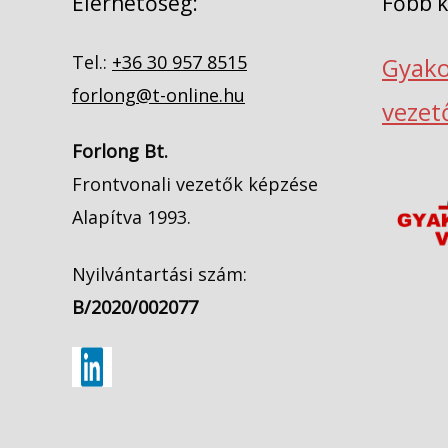
Elérhetőség:
Főbb 
Tel.:
+36 30 957 8515
Gyako
forlong@t-online.hu
vezet
Forlong Bt.
Frontvonali vezetők képzése
Alapítva 1993.
Nyilvántartási szám:
B/2020/002077