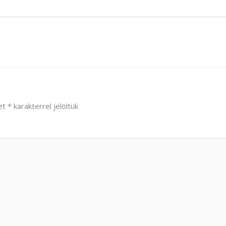
et
*
karakterrel jelöltük