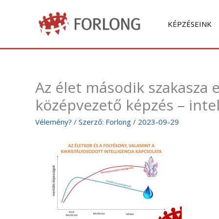
Skip
to
KÉPZÉSEINK
content
Az élet második szakasza 
középvezető képzés – intel
Vélemény?
/ Szerző:
Forlong
/
2023-09-29