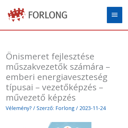
Skip
Mai
to
content
Men
Önismeret fejlesztése
műszakvezetők számára –
emberi energiaveszteség
típusai – vezetőképzés –
művezető képzés
Vélemény?
/ Szerző:
Forlong
/
2023-11-24